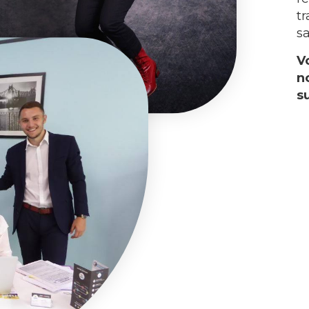
t
sa
V
n
s