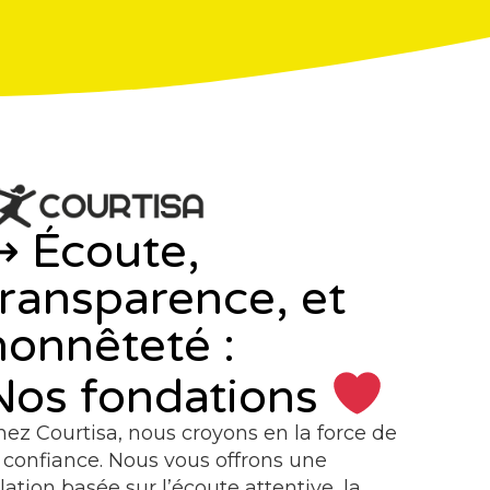
↪︎ Écoute,
transparence, et
honnêteté :
Nos fondations
hez Courtisa, nous croyons en la force de
a confiance. Nous vous offrons une
lation basée sur l’écoute attentive, la