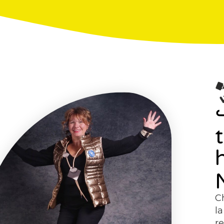
C
l
re