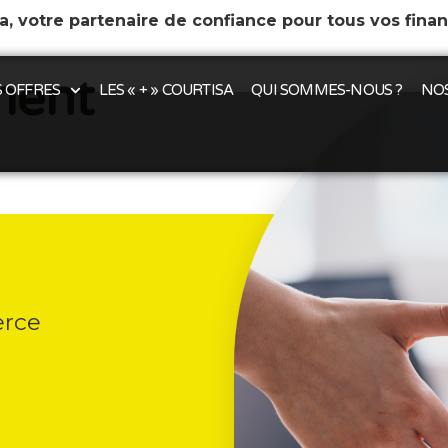
a, votre partenaire de confiance pour tous vos fina
ment
 OFFRES
LES « + » COURTISA
QUI SOMMES-NOUS ?
NOS
erce