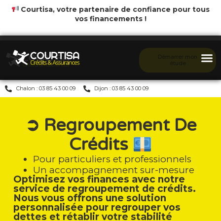
Courtisa, votre partenaire de confiance pour tous
vos financements !
Démarrer mon
étude
Chalon : 03 85 43 00 09
Dijon : 03 85 43 00 09
➲ Regroupement De
Crédits
Pour particuliers et professionnels
Un accompagnement sur-mesure
Optimisez vos finances avec notre
service de regroupement de
crédits.
Nous vous offrons une solution
personnalisée pour regrouper vos
dettes et rétablir votre stabilité