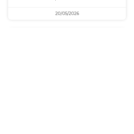
20/05/2026
Courtisa
Le faux “petit crédit” qui change tout
dans un dossier
“Ce n’est qu’un petit crédit.”
C’est une phrase que l’on entend très souvent
lors d’un projet immobilier.