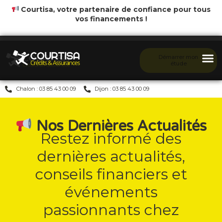
Courtisa, votre partenaire de confiance pour tous
vos financements !
Démarrer mon
étude
Chalon : 03 85 43 00 09
Dijon : 03 85 43 00 09
Nos Dernières Actualités
Restez informé des
dernières actualités,
conseils financiers et
événements
passionnants chez