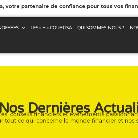
a, votre partenaire de confiance pour tous vos fina
 OFFRES
LES « + » COURTISA
QUI SOMMES-NOUS ?
NOS
Nos Dernières Actual
tés, conseils financiers et événements passionnan
 sur tout ce qui concerne le monde financier et nos