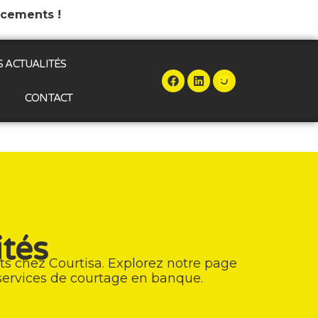
ncements !
 ACTUALITÉS
Démarrer mon étude
CONTACT
ités
ts chez Courtisa. Explorez notre page
 services de courtage en banque.