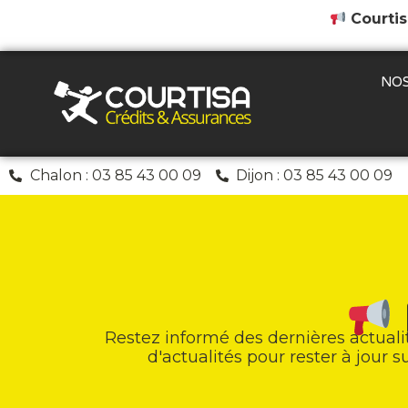
Courtis
NOS
Chalon : 03 85 43 00 09
Dijon : 03 85 43 00 09
Restez informé des dernières actuali
d'actualités pour rester à jour