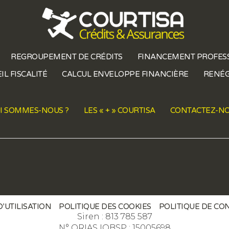
REGROUPEMENT DE CRÉDITS
FINANCEMENT PROFES
IL FISCALITÉ
CALCUL ENVELOPPE FINANCIÈRE
RENÉG
I SOMMES-NOUS ?
LES « + » COURTISA
CONTACTEZ-N
’UTILISATION
POLITIQUE DES COOKIES
POLITIQUE DE CO
Siren : 813 785 587
N° ORIAS IOBSP : 15005698