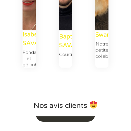
Isabelle
Swann
Baptiste
SAVALLI
Notre
SAVALLI
petite
Fondatrice
Courtier
collaboratrice
et
gérante
Nos avis clients
Voir Tous Nos Avis