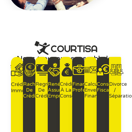
Nous trouvons ensemble les
solutions financières adaptées à
vos besoins.
Crédit
Rachat
Regroupement
Renégociation
Crédit
Financement
Calcul
Conseil
Divorce
De
De
Assurance
À La
Professionnel
Enveloppe
Fiscalité
/
Immobilier
Crédits
Crédits
Emprunteur
Consommation
Financière
Séparatio