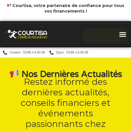
Courtisa, votre partenaire de confiance pour tous
vos financements !
Démarrer mon
étude
Chalon : 03 85 43 00 09
Dijon : 03 85 43 00 09
Nos Dernières Actualités
Restez informé des
dernières actualités,
conseils financiers et
événements
passionnants chez