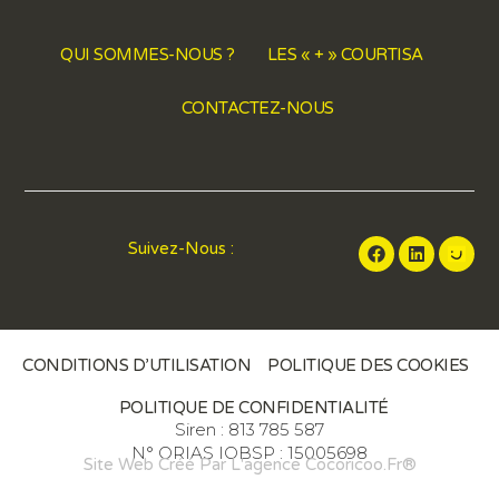
QUI SOMMES-NOUS ?
LES « + » COURTISA
CONTACTEZ-NOUS
Suivez-Nous :
CONDITIONS D’UTILISATION
POLITIQUE DES COOKIES
POLITIQUE DE CONFIDENTIALITÉ
Siren : 813 785 587
N° ORIAS IOBSP : 15005698
Site Web Créé Par L'agence Cocoricoo.fr®