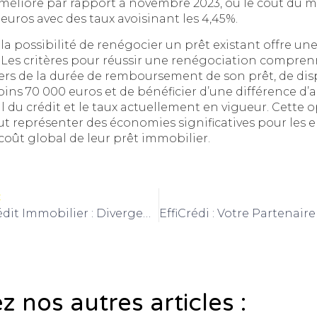
’améliore par rapport à novembre 2023, où le coût du 
 euros avec des taux avoisinant les 4,45%.
la possibilité de renégocier un prêt existant offre une
Les critères pour réussir une renégociation comprenne
iers de la durée de remboursement de son prêt, de dis
oins 70 000 euros et de bénéficier d’une différence d
ial du crédit et le taux actuellement en vigueur. Cette
t représenter des économies significatives pour les 
 coût global de leur prêt immobilier.
t
Réforme Du Crédit Immobilier : Divergence D’Opinions Entre Le Gouverneur De La Banque De France Et Le Ministère Des Finances
 nos autres articles :