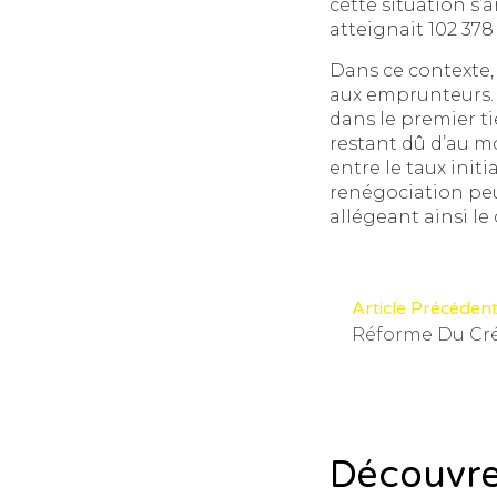
cette situation s
atteignait 102 378
Dans ce contexte, 
aux emprunteurs. 
dans le premier t
restant dû d’au m
entre le taux init
renégociation peu
allégeant ainsi le
Article Précéden
Découvrez