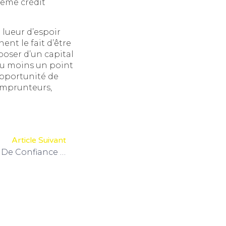
même crédit
 lueur d’espoir
nt le fait d’être
poser d’un capital
’au moins un point
 opportunité de
emprunteurs,
Article Suivant
EffiCrédi : Votre Partenaire De Confiance Pour Tous Vos Besoins De Financement