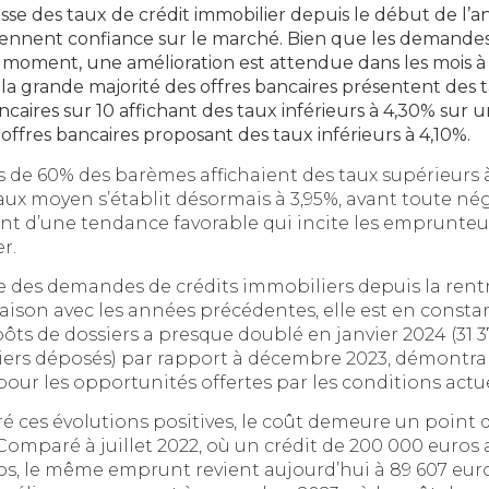
sse des taux de crédit immobilier depuis le début de l’a
nnent confiance sur le marché. Bien que les demand
moment, une amélioration est attendue dans les mois à v
la grande majorité des offres bancaires présentent des
caires sur 10 affichant des taux inférieurs à 4,30% sur
s offres bancaires proposant des taux inférieurs à 4,10%.
 de 60% des barèmes affichaient des taux supérieurs à
aux moyen s’établit désormais à 3,95%, avant toute né
nt d’une tendance favorable qui incite les emprunteurs
r.
se des demandes de crédits immobiliers depuis la rent
ison avec les années précédentes, elle est en consta
ts de dossiers a presque doublé en janvier 2024 (31 3
ossiers déposés) par rapport à décembre 2023, démontr
pour les opportunités offertes par les conditions actu
 ces évolutions positives, le coût demeure un point 
Comparé à juillet 2022, où un crédit de 200 000 euros 
ros, le même emprunt revient aujourd’hui à 89 607 eur