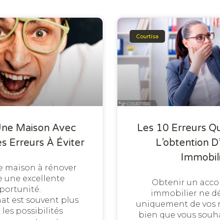
Courtisa
Une Maison Avec
Les 10 Erreurs Q
es Erreurs À Éviter
L’obtention D
Immobil
e maison à rénover
e une excellente
Obtenir un acco
portunité.
immobilier ne d
hat est souvent plus
uniquement de vos 
, les possibilités
bien que vous souha