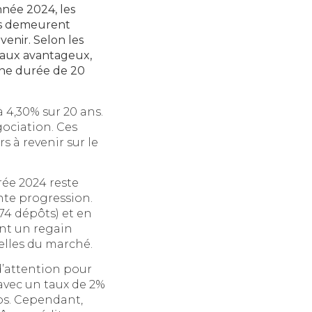
nnée 2024, les
es demeurent
enir. Selon les
 taux avantageux,
 une durée de 20
 4,30% sur 20 ans.
gociation. Ces
 à revenir sur le
rée 2024 reste
nte progression.
74 dépôts) et en
ant un regain
elles du marché.
d’attention pour
avec un taux de 2%
os. Cependant,