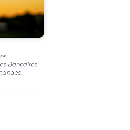
Les
res Bancaires
emandes.