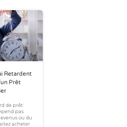
ui Retardent
’un Prêt
ier
rd de prêt
épend pas
revenus ou du
itez acheter.