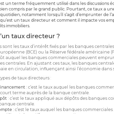
est un terme fréquemment utilisé dans les discussions é
 bien compris par le grand public. Pourtant, ce taux a un
quotidien, notamment lorsqu’il s’agit d’emprunter de l’ar
e qu’est un taux directeur et comment il impacte vos em
its immobiliers.
’un taux directeur ?
s sont les taux d’intérêt fixés par les banques central
uropéenne (BCE) ou la Réserve fédérale américaine (F
oût auquel les banques commerciales peuvent emprunt
 centrales. En ajustant ces taux, les banques central
ie en circulation, influençant ainsi l’économie dans
 types de taux directeurs :
efinancement
: c’est le taux auquel les banques comme
court terme auprès de la banque centrale.
épôt
: c’est le taux appliqué aux dépôts des banques 
 banque centrale.
compte
: c’est le taux auquel les banques commerciale