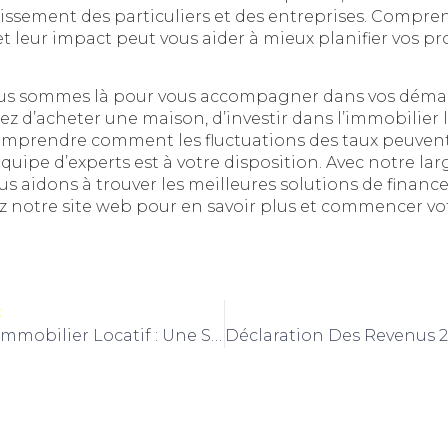
tissement des particuliers et des entreprises. Compre
 leur impact peut vous aider à mieux planifier vos pr
ous sommes là pour vous accompagner dans vos démar
z d’acheter une maison, d’investir dans l’immobilier l
mprendre comment les fluctuations des taux peuvent 
uipe d’experts est à votre disposition. Avec notre lar
ous aidons à trouver les meilleures solutions de finan
ez notre site web pour en savoir plus et commencer vo
t
Investir Dans L’immobilier Locatif : Une Stratégie Pour Construire Un Patrimoine Et Générer Des Revenus Passifs