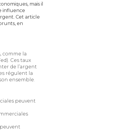
conomiques, mais il
e influence
gent. Cet article
prunts, en
es, comme la
ed). Ces taux
er de l’argent
es régulent la
 son ensemble.
rciales peuvent
commerciales
s peuvent