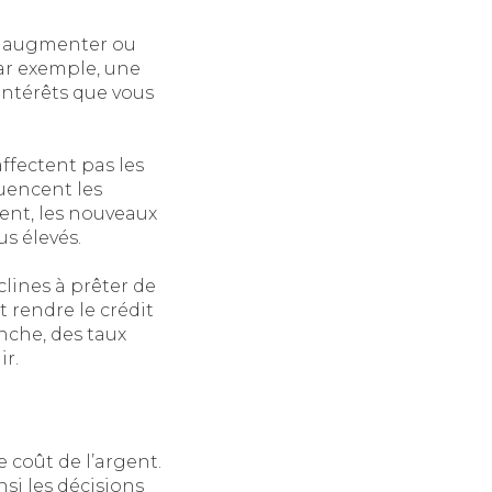
nt augmenter ou
Par exemple, une
intérêts que vous
affectent pas les
luencent les
ent, les nouveaux
s élevés.
clines à prêter de
t rendre le crédit
anche, des taux
ir.
 coût de l’argent.
nsi les décisions