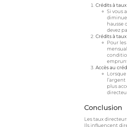
Crédits à taux
Si vous 
diminuer
hausse d
devez pa
Crédits à taux
Pour les 
mensuali
conditio
emprunte
Accès au créd
Lorsque 
l’argent
plus acc
directeur
Conclusion
Les taux directeur
Ils influencent di