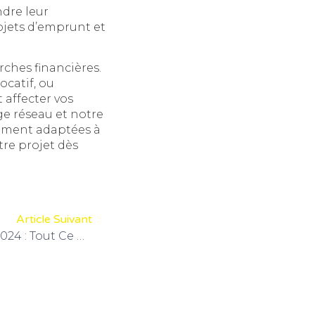
ndre leur
ojets d’emprunt et
ches financières.
ocatif, ou
affecter vos
ge réseau et notre
cement adaptées à
tre projet dès
Article Suivant
Déclaration Des Revenus 2024 : Tout Ce Que Vous Devez Savoir !