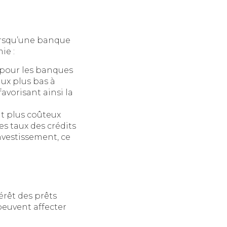
Lorsqu’une banque
ie :
 pour les banques
aux plus bas à
favorisant ainsi la
nt plus coûteux
s taux des crédits
investissement, ce
érêt des prêts
peuvent affecter