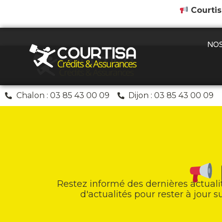
Courtis
NOS
Chalon : 03 85 43 00 09
Dijon : 03 85 43 00 09
Restez informé des dernières actuali
d'actualités pour rester à jour