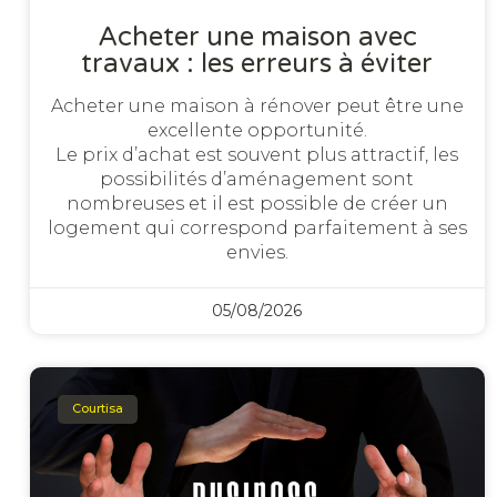
Acheter une maison avec
travaux : les erreurs à éviter
Acheter une maison à rénover peut être une
excellente opportunité.
Le prix d’achat est souvent plus attractif, les
possibilités d’aménagement sont
nombreuses et il est possible de créer un
logement qui correspond parfaitement à ses
envies.
05/08/2026
Courtisa