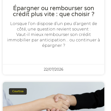
Épargner ou rembourser son
crédit plus vite : que choisir ?
Lorsque l’on dispose d’un peu d’argent de
côté, une question revient souvent :
Vaut-il mieux rembourser son crédit
immobilier par anticipation… ou continuer à
épargner ?
22/07/2026
Courtisa