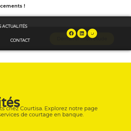
ncements !
 ACTUALITÉS
Démarrer mon étude
CONTACT
ités
ts chez Courtisa. Explorez notre page
 services de courtage en banque.