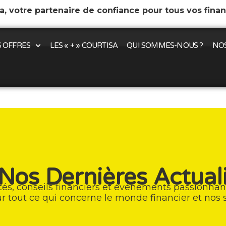
a, votre partenaire de confiance pour tous vos fina
 OFFRES
LES « + » COURTISA
QUI SOMMES-NOUS ?
NOS
Nos Dernières Actual
tés, conseils financiers et événements passionnan
 sur tout ce qui concerne le monde financier et nos