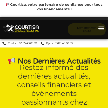
Courtisa, votre partenaire de confiance pour tous
vos financements !
Démarrer mon
étude
Chalon : 03 85 43 00 09
Dijon : 03 85 43 00 09
Nos Dernières Actualités
Restez informé des
dernières actualités,
conseils financiers et
événements
passionnants chez