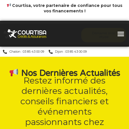
Courtisa, votre partenaire de confiance pour tous
vos financements !
Démarrer mon
étude
Chalon : 03 85 43 00 09
Dijon : 03 85 43 00 09
Nos Dernières Actualités
Restez informé des
dernières actualités,
conseils financiers et
événements
passionnants chez