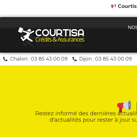
Courtis
NOS
Chalon : 03 85 43 00 09
Dijon : 03 85 43 00 09
Restez informé des dernières actuali
d'actualités pour rester à jour