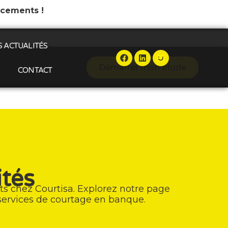
ncements !
 ACTUALITÉS
Démarrer mon étude
CONTACT
ités
ts chez Courtisa. Explorez notre page
 services de courtage en banque.