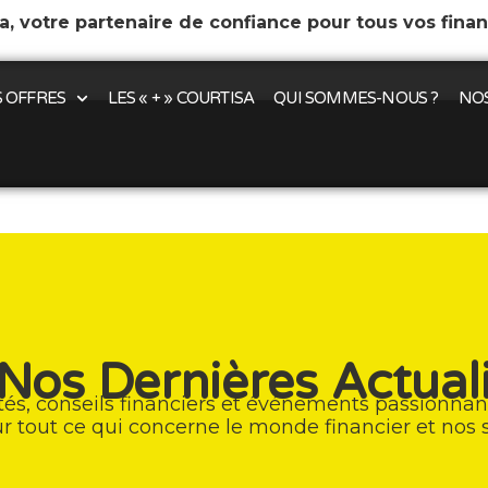
a, votre partenaire de confiance pour tous vos fina
 OFFRES
LES « + » COURTISA
QUI SOMMES-NOUS ?
NOS
Nos Dernières Actual
tés, conseils financiers et événements passionnan
 sur tout ce qui concerne le monde financier et nos