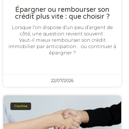
Épargner ou rembourser son
crédit plus vite : que choisir ?
Lorsque l’on dispose d’un peu d’argent de
côté, une question revient souvent :
Vaut-il mieux rembourser son crédit
immobilier par anticipation… ou continuer à
épargner ?
22/07/2026
Courtisa