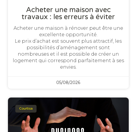
Acheter une maison avec
travaux : les erreurs à éviter
Acheter une maison à rénover peut être une
excellente opportunité.
Le prix d’achat est souvent plus attractif, les
possibilités d’aménagement sont
nombreuses et il est possible de créer un
logement qui correspond parfaitement à ses
envies.
05/08/2026
Courtisa